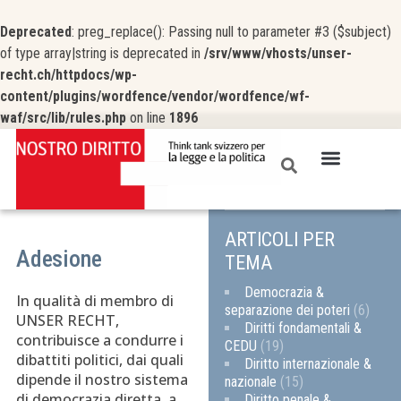
Deprecated
: preg_replace(): Passing null to parameter #3 ($subject)
of type array|string is deprecated in
/srv/www/vhosts/unser-
recht.ch/httpdocs/wp-
content/plugins/wordfence/vendor/wordfence/wf-
waf/src/lib/rules.php
on line
1896
ARTICOLI PER
Adesione
TEMA
Democrazia &
In qualità di membro di
separazione dei poteri
(6)
UNSER RECHT,
Diritti fondamentali &
contribuisce a condurre i
CEDU
(19)
dibattiti politici, dai quali
Diritto internazionale &
dipende il nostro sistema
nazionale
(15)
di democrazia diretta, a
Diritto penale &