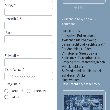
NPA
*
❤️
🔄
2
1
Località
*
@ulrichgut.bsky.social
2
settimane
"GEFÄHRDER.
Paese
Präventive Polizeiarbeit
zwischen Risikoabwehr,
Datenmacht und Rechtsstaat."
Der Anschlag auf den
Christopher Street Day in
E-Mail
*
Berlin rückt Prävention, den
Umgang mit Gefährdern, in den
Mittelpunkt der
Telefono
*
Aufmerksamkeit. Hierzu sei
auf diesen Artikel
hingewiesen:
Lingua
*
unser-recht.ch/gefaehrder/
.
Deutsch
Français
Italiano