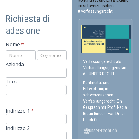
im schweizerischen
#Verfassungsrecht
.
Richiesta di
adesione
Adesione
Nome
*
IT
Nome
Nome
Verfassungsrecht als
Azienda
Verhandlungsgegenstan
d - UNSER RECHT
Titolo
Kontinuität und
Entwicklung im
schweizerischen
Verfassungsrecht: Ein
Gespräch mit Prof. Nadja
Indirizzo 1
*
Braun Binder - von Dr. iur.
Ulrich Gut.
Indirizzo 2
unser-recht.ch