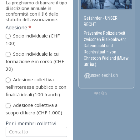
La preghiamo di barrare il tipo
di iscrizione annuale in
conformità con il § 6 dello
Gefährder - UNSER
statuto dell'associazione.
RECHT
Adesione
*
Präventive Polizeiarbeit
Socio individuale (CHF
zwischen Risikoabwehr,
100)
Datenmacht und
Rechtsstaat – von
Socio individuale la cui
Christoph Wieland (MLaw
formazione è in corso (CHF
utr. iur.).
30)
unser-recht.ch
Adesione collettiva
nell'interesse pubblico o con
❤️
🔄
4
5
finalità ideali (100 franchi)
Adesione collettiva a
scopo di lucro (CHF 1.000)
Per i membri collettivi