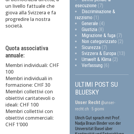
esecuzione
(7)
un livello fattuale che
Discriminazione &
giova alla Svizzera e fa
razzismo
(1)
progredire la nostra
Generale
(4)
società.
Giustizia
(8)
Migrazione & fuga
(7)
Non categorizzato
(2)
Sicurezza
(7)
Quota associativa
Svizzera & Europa
(13)
annuale:
Umwelt & Klima
(2)
Membri individuali: CHF
Verfassung
(6)
100
Membri individuali in
ULTIMI POST SU
formazione: CHF 30
Membri collettivi con
BLUESKY
obiettivi caritatevoli o
Unser Recht
@unser-
ideali: CHF 100
recht.ch
5 giorni
Membri collettivi con
obiettivi commerciali:
Ulrich Gut sprach mit Prof.
Nadja Braun Binder von der
CHF 1’000
Universität Basel über
Kontinuität und Entwicklung