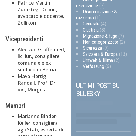
Patrice Martin
esecuzione
(7)
Zumsteg, Dr. iur.,
Discriminazione &
avvocato e docente,
razzismo
(1)
Zollikon
Generale
(4)
Giustizia
(8)
Migrazione & fuga
(7)
Vicepresidenti
Non categorizzato
(2)
Sicurezza
(7)
Alec von Graffenried,
Svizzera & Europa
(13)
lic. iur., consigliere
Umwelt & Klima
(2)
comunale e ex
Verfassung
(6)
sindaco di Berna
Maya Hertig
Randall, Prof. Dr.
ULTIMI POST SU
iur., Morges
BLUESKY
Membri
Marianne Binder-
Keller, consigliera
agli Stati, esperta di