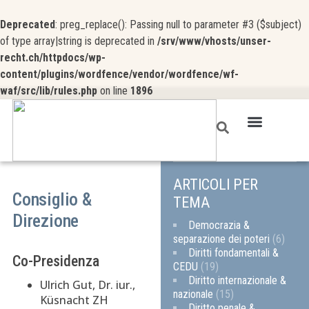
Deprecated
: preg_replace(): Passing null to parameter #3 ($subject)
of type array|string is deprecated in
/srv/www/vhosts/unser-
recht.ch/httpdocs/wp-
content/plugins/wordfence/vendor/wordfence/wf-
waf/src/lib/rules.php
on line
1896
ARTICOLI PER
Consiglio &
TEMA
Direzione
Democrazia &
separazione dei poteri
(6)
Diritti fondamentali &
Co-Presidenza
CEDU
(19)
Diritto internazionale &
Ulrich Gut, Dr. iur.,
nazionale
(15)
Küsnacht ZH
Diritto penale &