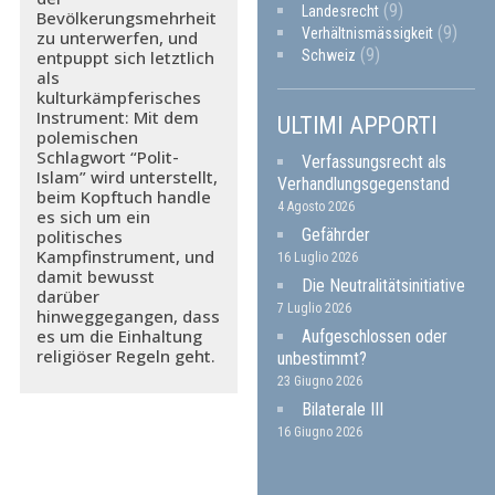
(9)
Landesrecht
Bevölkerungsmehrheit
(9)
Verhältnismässigkeit
zu unterwerfen, und
(9)
Schweiz
entpuppt sich letztlich
als
kulturkämpferisches
Instrument: Mit dem
ULTIMI APPORTI
polemischen
Schlagwort “Polit-
Verfassungsrecht als
Islam” wird unterstellt,
Verhandlungsgegenstand
beim Kopftuch handle
4 Agosto 2026
es sich um ein
Gefährder
politisches
Kampfinstrument, und
16 Luglio 2026
damit bewusst
Die Neutralitätsinitiative
darüber
7 Luglio 2026
hinweggegangen, dass
es um die Einhaltung
Aufgeschlossen oder
religiöser Regeln geht.
unbestimmt?
23 Giugno 2026
Bilaterale III
16 Giugno 2026