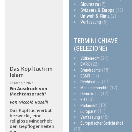
Sicurezza
(7)
Svizzera & Europa
(13)
Umwelt & Klima
(2)
Verfassung
(6)
TERMINI CHIAVE
(SELEZIONE)
(24)
Völkerrecht
(22)
EMRK
Das Kopftuch im
(18)
Grundrechte
Islam
(17)
EGMR
(17)
Rechtsstaat
13 Maggio 2026
(17)
Menschenrechte
Ein Ausdruck von
(17)
Machtanspruch?
Demokratie
(13)
EU
Von Niccolò Raselli
(13)
Parlament
Das Kopftuchverbot
(11)
Europarat
bezweckt, eine
(10)
Verfassung
religiöse Minderheit
Europäischer Gerichtshof
den Gepflogenheiten
(10)
der