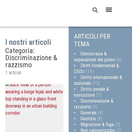
ARTICOLI PER
I nostri articoli
TEMA
Categoria:
Democrazia &
Discriminazione &
separazione dei poteri
(6)
razzismo
Diritti fondamentali &
CEDU
(19)
1 articoli
Diritto internazionale &
nazionale
(15)
Diritto penale &
esecuzione
(7)
Discriminazione &
razzismo
(1)
Generale
(4)
Giustizia
(8)
Migrazione & fuga
(7)
Non categorizzato
(2)