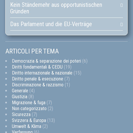
Kein Ständemehr aus opportunistischen
Gründen
Das Parlament und die EU-Verträge
ARTICOLI PER TEMA
Democrazia & separazione dei poteri
(6)
Diritti fondamentali & CEDU
(19)
Diritto internazionale & nazionale
(15)
Diritto penale & esecuzione
(7)
Discriminazione & razzismo
(1)
Generale
(4)
Giustizia
(8)
Migrazione & fuga
(7)
Non categorizzato
(2)
Sicurezza
(7)
Svizzera & Europa
(13)
Umwelt & Klima
(2)
Verfassung
(6)