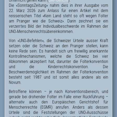
Unterricht gehen kann (
SRF-Bericht
).
Die «SonntagsZeitung» nahm dies in ihrer Ausgabe vom
22. März 2026 zum Anlass für einen Artikel mit dem
reisserischen Titel «Kein Land steht so oft wegen Folter
am Pranger wie die Schweiz». Darin zeichnet sie ein
verzerrtes Bild der Individualbeschwerde im Rahmen der
UNO‑Menschenrechtsübereinkommen.
Von «UNO‑Befehlen», die Schweizer Urteile ausser Kraft
setzen oder die Schweiz an den Pranger stellen, kann
keine Rede sein. Es handelt sich um freiwillig anerkannte
Kontrollmechanismen, welche die Schweiz bei vier
Abkommen akzeptiert hat, darunter die Folterkonvention
und die Kinderrechtskonvention. Die
Beschwerdemöglichkeit im Rahmen der Folterkonvention
besteht seit 1987 und ist somit alles andere als ein
Novum.
Betroffene können – je nach Konventionsbereich, und
gerade bei drohender Folter im Falle einer Rückführung –
alternativ auch den Europäischen Gerichtshof für
Menschenrechte (EGMR) anrufen. Anders als dessen
Urteile sind die Feststellungen der UNO‑Ausschüsse