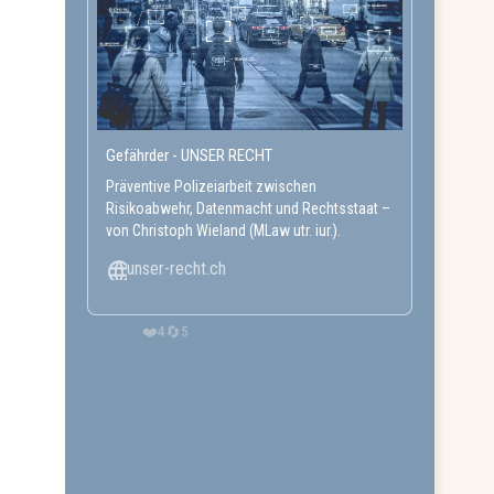
Gefährder - UNSER RECHT
Präventive Polizeiarbeit zwischen
Risikoabwehr, Datenmacht und Rechtsstaat –
von Christoph Wieland (MLaw utr. iur.).
unser-recht.ch
❤️
🔄
4
5