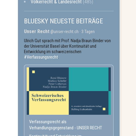
Völkerrecht & Landesrecht
(485)
BLUESKY NEUESTE BEITRÄGE
Unser Recht
@unser-recht.ch
3 Tagen
Ulrich Gut sprach mit Prof. Nadja Braun Binder von
der Universität Basel über Kontinuität und
Entwicklung im schweizerischen
#Verfassungsrecht
.
Verfassungsrecht als
Verhandlungsgegenstand - UNSER RECHT