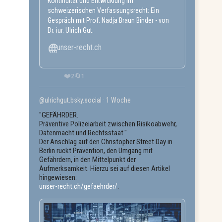
Kontinuität und Entwicklung im
schweizerischen Verfassungsrecht: Ein
Gespräch mit Prof. Nadja Braun Binder - von
Dr. iur. Ulrich Gut.
unser-recht.ch
❤️
🔄
2
1
@ulrichgut.bsky.social
1 Woche
"GEFÄHRDER.
Präventive Polizeiarbeit zwischen Risikoabwehr,
Datenmacht und Rechtsstaat."
Der Anschlag auf den Christopher Street Day in
Berlin rückt Prävention, den Umgang mit
Gefährdern, in den Mittelpunkt der
Aufmerksamkeit. Hierzu sei auf diesen Artikel
hingewiesen:
unser-recht.ch/gefaehrder/
.