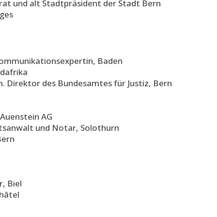
derat und alt Stadtpräsident der Stadt Bern
rges
 Kommunikationsexpertin, Baden
üdafrika
. Direktor des Bundesamtes für Justiz, Bern
, Auenstein AG
Rechtsanwalt und Notar, Solothurn
Bern
, Biel
hâtel