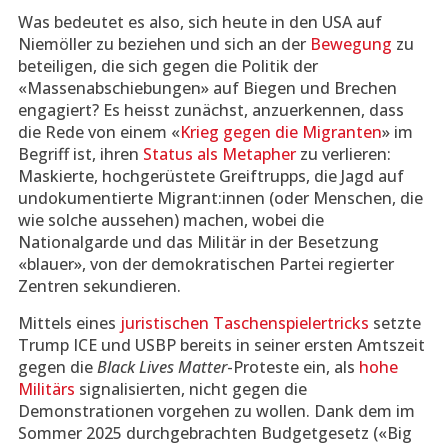
Was bedeutet es also, sich heute in den USA auf
Niemöller zu beziehen und sich an der
Bewegung
zu
beteiligen, die sich gegen die Politik der
«Massenabschiebungen» auf Biegen und Brechen
engagiert? Es heisst zunächst, anzuerkennen, dass
die Rede von einem «
Krieg gegen die Migranten
» im
Begriff ist, ihren
Status als Metapher
zu verlieren:
Maskierte, hochgerüstete Greiftrupps, die Jagd auf
undokumentierte Migrant:innen (oder Menschen, die
wie solche aussehen) machen, wobei die
Nationalgarde und das Militär in der Besetzung
«blauer», von der demokratischen Partei regierter
Zentren sekundieren.
Mittels eines
juristischen Taschenspielertricks
setzte
Trump ICE und USBP bereits in seiner ersten Amtszeit
gegen die
Black Lives Matter
-Proteste ein, als
hohe
Militärs
signalisierten, nicht gegen die
Demonstrationen vorgehen zu wollen. Dank dem im
Sommer 2025 durchgebrachten Budgetgesetz («Big