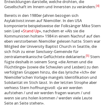
Entwicklungen darstelle, welche drohten, die
[4]
Gesellschaft im Innern und Innersten zu verändern.
Bereits in den 1980er-Jahren bezogen sich
Asylaktivist:innen auf Niemöller. In den USA
komponierte beispielsweise der Folksänger Mike Stern
sein Lied «
Stand Up
», nachdem er «Als sie die
Kommunisten holten» 1984 in einem Nachruf auf den
eben verstorbenen Niemöller gelesen hatte. Stern war
Mitglied der University Baptist Church in Seattle, die
sich früh zu einer
Sanctuary
-Gemeinde für
[5]
zentralamerikanische Geflüchtete deklarierte.
Stern
fügte deshalb in seinem Song «die Armen und die
Flüchtlinge» (sowie die Schwulen und Lesben) zu den
verfolgten Gruppen hinzu, die das lyrische «Ich» der
Niemöller’schen Vorlage mangels Identifikation und
Solidarität im Stich lässt. In der letzten Strophe aber
verhiess Stern hoffnungsvoll: «Ja wir werden
aufstehen / und wir werden fragen warum / und
wenn sie uns holen kommen / werden viele Leute
Seite an Seite stehen».