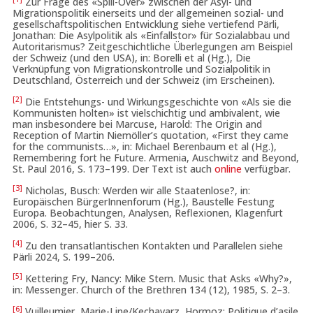
Zur Frage des «Spill-Over» zwischen der Asyl- und
Migrationspolitik einerseits und der allgemeinen sozial- und
gesellschaftspolitischen Entwicklung siehe vertiefend Pärli,
Jonathan: Die Asylpolitik als «Einfallstor» für Sozialabbau und
Autoritarismus? Zeitgeschichtliche Überlegungen am Beispiel
der Schweiz (und den USA), in: Borelli et al (Hg.), Die
Verknüpfung von Migrationskontrolle und Sozialpolitik in
Deutschland, Österreich und der Schweiz (im Erscheinen).
[2]
Die Entstehungs- und Wirkungsgeschichte von «Als sie die
Kommunisten holten» ist vielschichtig und ambivalent, wie
man insbesondere bei Marcuse, Harold: The Origin and
Reception of Martin Niemöller’s quotation, «First they came
for the communists…», in: Michael Berenbaum et al (Hg.),
Remembering fort he Future. Armenia, Auschwitz and Beyond,
St. Paul 2016, S. 173–199. Der Text ist auch
online
verfügbar.
[3]
Nicholas, Busch: Werden wir alle Staatenlose?, in:
Europäischen BürgerInnenforum (Hg.), Baustelle Festung
Europa. Beobachtungen, Analysen, Reflexionen, Klagenfurt
2006, S. 32–45, hier S. 33.
[4]
Zu den transatlantischen Kontakten und Parallelen siehe
Pärli 2024, S. 199–206.
[5]
Kettering Fry, Nancy: Mike Stern. Music that Asks «Why?»,
in: Messenger. Church of the Brethren 134 (12), 1985, S. 2–3.
[6]
Vuilleumier, Marie-Line/Kechavarz, Hormoz: Politique d’asile