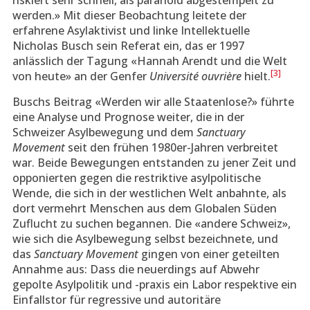
riskiert sehr schnell, als paranoid abgestempelt zu
werden.» Mit dieser Beobachtung leitete der
erfahrene Asylaktivist und linke Intellektuelle
Nicholas Busch sein Referat ein, das er 1997
anlässlich der Tagung «Hannah Arendt und die Welt
[3]
von heute» an der Genfer
Université ouvrière
hielt.
Buschs Beitrag «Werden wir alle Staatenlose?» führte
eine Analyse und Prognose weiter, die in der
Schweizer Asylbewegung und dem
Sanctuary
Movement
seit den frühen 1980er-Jahren verbreitet
war. Beide Bewegungen entstanden zu jener Zeit und
opponierten gegen die restriktive asylpolitische
Wende, die sich in der westlichen Welt anbahnte, als
dort vermehrt Menschen aus dem Globalen Süden
Zuflucht zu suchen begannen. Die «andere Schweiz»,
wie sich die Asylbewegung selbst bezeichnete, und
das
Sanctuary Movement
gingen von einer geteilten
Annahme aus: Dass die neuerdings auf Abwehr
gepolte Asylpolitik und -praxis ein Labor respektive ein
Einfallstor für regressive und autoritäre