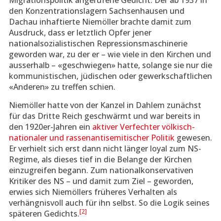
Migrationspolitik angerufene Gedicht. Der ab 1937 in
den Konzentrationslagern Sachsenhausen und
Dachau inhaftierte Niemöller brachte damit zum
Ausdruck, dass er letztlich Opfer jener
nationalsozialistischen Repressionsmaschinerie
geworden war, zu der er – wie viele in den Kirchen und
ausserhalb – «geschwiegen» hatte, solange sie nur die
kommunistischen, jüdischen oder gewerkschaftlichen
«Anderen» zu treffen schien.
Niemöller hatte von der Kanzel in Dahlem zunächst
für das Dritte Reich geschwärmt und war bereits in
den 1920er-Jahren ein
aktiver Verfechter völkisch-
nationaler und rassenantisemitischer Politik
gewesen.
Er verhielt sich erst dann nicht länger loyal zum NS-
Regime, als dieses tief in die Belange der Kirchen
einzugreifen begann. Zum nationalkonservativen
Kritiker des NS – und damit zum Ziel – geworden,
erwies sich Niemöllers früheres Verhalten als
verhängnisvoll auch für ihn selbst. So die Logik seines
[2]
späteren Gedichts.