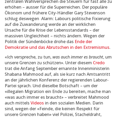
zentralen Wahlversprechen die Steuern für fast alle zu
erhöhen – ausser für die Superreichen. Der populäre
Ökonom und frühere City-Händler Gary Stevenson
schlug deswegen Alarm: Labours politische Fixierung
auf die Zuwanderung werde an der wirklichen
Ursache für die Krise der Lebensstandards – der
massiven Ungleichheit – nichts ändern. Wegen der
Politik der Sündenböcke drohe das
Ende der
Demokratie und das Abrutschen in den Extremismus
.
«Ich verspreche, zu tun,
was auch immer es braucht
, um
unsere Grenzen zu schützen». Unter diesem
Credo
trat die Anfang September ernannte Innenministerin
Shabana Mahmood auf, als sie kurz nach Amtsantritt
an der jährlichen Konferenz der regierenden Labour-
Partei sprach. Und dieselbe Botschaft – um der
«illegalen Migration ein Ende zu bereiten, mache man
«was auch immer es braucht» – verbreitet Mahmood
auch mittels
Videos
in den sozialen Medien. Darin
sind, wegen der «Feinde, die keinen Respekt für
unsere Grenzen haben» viel Polizei, Stacheldraht,