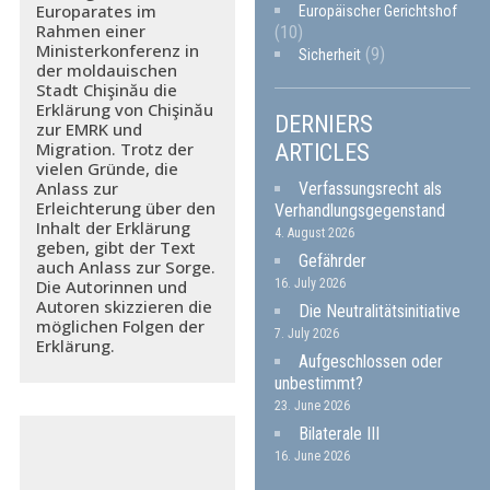
Europarates im
Europäischer Gerichtshof
Rahmen einer
(10)
Ministerkonferenz in
(9)
Sicherheit
der moldauischen
Stadt Chişinău die
Erklärung von Chişinău
DERNIERS
zur EMRK und
Migration. Trotz der
ARTICLES
vielen Gründe, die
Anlass zur
Verfassungsrecht als
Erleichterung über den
Verhandlungsgegenstand
Inhalt der Erklärung
4. August 2026
geben, gibt der Text
Gefährder
auch Anlass zur Sorge.
16. July 2026
Die Autorinnen und
Autoren skizzieren die
Die Neutralitätsinitiative
möglichen Folgen der
7. July 2026
Erklärung.
Aufgeschlossen oder
unbestimmt?
23. June 2026
Bilaterale III
16. June 2026