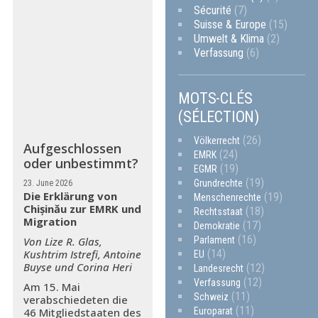
Sécurité
(7)
Suisse & Europe
(15)
Umwelt & Klima
(2)
Verfassung
(6)
MOTS-CLÉS
(SÉLECTION)
(26)
Völkerrecht
Aufgeschlossen
(24)
EMRK
oder unbestimmt?
(19)
EGMR
(19)
Grundrechte
23. June 2026
Die Erklärung von
(19)
Menschenrechte
Chișinău zur EMRK und
(18)
Rechtsstaat
Migration
(17)
Demokratie
(16)
Parlament
Von Lize R. Glas,
(14)
Kushtrim Istrefi, Antoine
EU
Buyse und Corina Heri
(12)
Landesrecht
(12)
Verfassung
Am 15. Mai
(11)
Schweiz
verabschiedeten die
(11)
Europarat
46 Mitgliedstaaten des