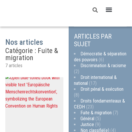
ARTICLES PAR
Nos articles
SUJET
Catégorie : Fuite &
Démocratie & séparation
migration
des pouvoirs
(6)
Discrimination & racisme
7 articles
(2)
Droit international &
national
(17)
Droit pénal & exécution
(8)
Droits fondamenteaux &
CEDH
(23)
Fuite & migration
(7)
Général
(5)
Justice
(9)
Non classifié(e)
(4)