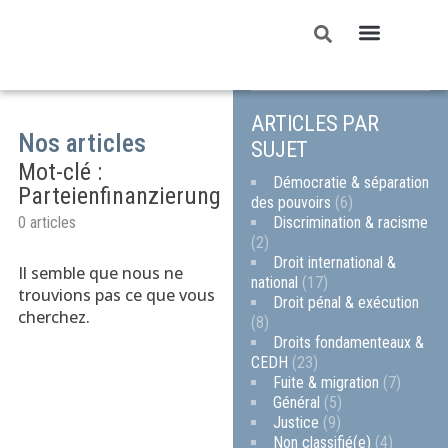
ARTICLES PAR
Nos articles
SUJET
Mot-clé :
Démocratie & séparation
Parteienfinanzierung
des pouvoirs
(6)
Discrimination & racisme
0 articles
(2)
Droit international &
Il semble que nous ne
national
(17)
trouvions pas ce que vous
Droit pénal & exécution
cherchez.
(8)
Droits fondamenteaux &
CEDH
(23)
Fuite & migration
(7)
Général
(5)
Justice
(9)
Non classifié(e)
(4)