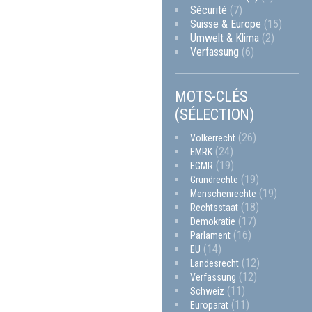
Sécurité
(7)
Suisse & Europe
(15)
Umwelt & Klima
(2)
Verfassung
(6)
MOTS-CLÉS
(SÉLECTION)
(26)
Völkerrecht
(24)
EMRK
(19)
EGMR
(19)
Grundrechte
(19)
Menschenrechte
(18)
Rechtsstaat
(17)
Demokratie
(16)
Parlament
(14)
EU
(12)
Landesrecht
(12)
Verfassung
(11)
Schweiz
(11)
Europarat