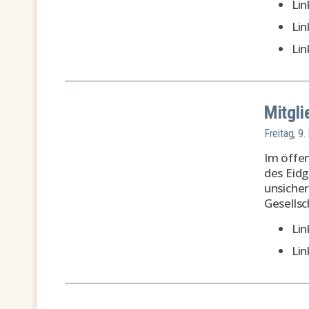
Li
Li
Lin
Mitgl
Freitag, 9
Im öffe
des Eidg
unsicher
Gesellsc
Lin
Lin