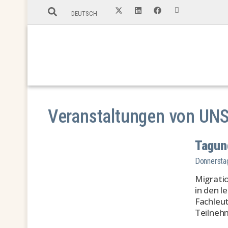
DEUTSCH
Veranstaltungen von UN
Tagun
Donnersta
Migratio
in den l
Fachleut
Teilneh