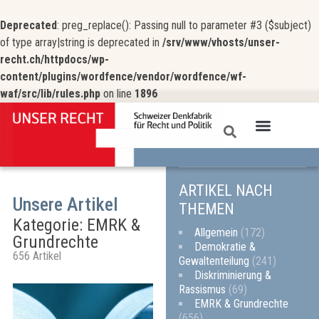
Deprecated
: preg_replace(): Passing null to parameter #3 ($subject)
of type array|string is deprecated in
/srv/www/vhosts/unser-
recht.ch/httpdocs/wp-
content/plugins/wordfence/vendor/wordfence/wf-
waf/src/lib/rules.php
on line
1896
UNSER RECHT
ARTIKEL NACH
Unsere Artikel
THEMEN
Kategorie: EMRK &
Allgemein
(172)
Grundrechte
Demokratie &
656 Artikel
Gewaltenteilung
(241)
Diskriminierung &
Rassismus
(69)
EMRK & Grundrechte
(656)