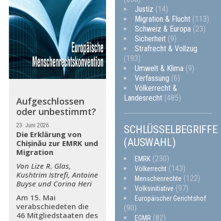
Justiz
(14)
Migration & Flucht
(113)
Schweiz & Europa
(23)
Sicherheit
(9)
Strafrecht & Vollzug
(193)
Umwelt & Klima
(9)
Verfassung
(6)
Völkerrecht &
Landesrecht
(485)
Aufgeschlossen
oder unbestimmt?
23. Juni 2026
SCHLÜSSELBEGRIFFE
Die Erklärung von
(AUSWAHL)
Chișinău zur EMRK und
Migration
(230)
EMRK
Von Lize R. Glas,
(143)
Völkerrecht
Kushtrim Istrefi, Antoine
(122)
Menschenrechte
Buyse und Corina Heri
(97)
Volksinitiative
Am 15. Mai
Europäischer Gerichtshof
verabschiedeten die
(90)
46 Mitgliedstaaten des
(82)
EGMR