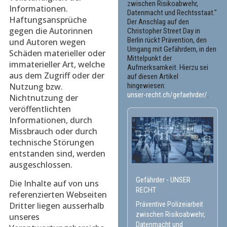
zwischen Risikoabwehr,
Informationen.
Datenmacht und Rechtsstaat."
Haftungsansprüche
Der Anschlag auf den
gegen die Autorinnen
Christopher Street Day in
Berlin rückt Prävention, den
und Autoren wegen
Umgang mit Gefährdern, in den
Schäden materieller oder
Mittelpunkt der
immaterieller Art, welche
Aufmerksamkeit. Hierzu sei
aus dem Zugriff oder der
auf diesen Artikel
Nutzung bzw.
hingewiesen:
unser-recht.ch/gefaehrder/
.
Nichtnutzung der
veröffentlichten
Informationen, durch
Missbrauch oder durch
technische Störungen
entstanden sind, werden
ausgeschlossen.
Gefährder - UNSER
Die Inhalte auf von uns
RECHT
referenzierten Webseiten
Dritter liegen ausserhalb
Präventive Polizeiarbeit
zwischen Risikoabwehr,
unseres
Datenmacht und