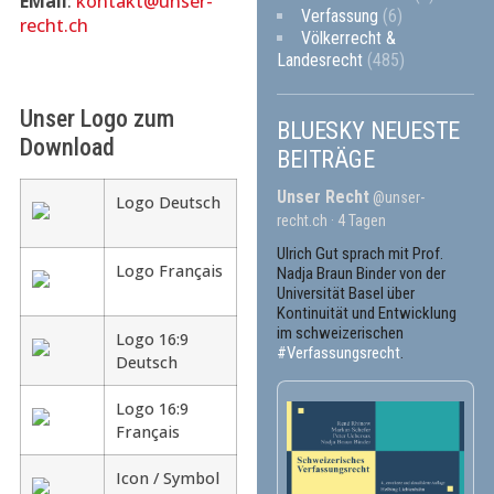
EMail
:
kontakt@unser-
Verfassung
(6)
recht.ch
Völkerrecht &
Landesrecht
(485)
Unser Logo zum
BLUESKY NEUESTE
Download
BEITRÄGE
Unser Recht
@unser-
Logo Deutsch
recht.ch
4 Tagen
Ulrich Gut sprach mit Prof.
Logo Français
Nadja Braun Binder von der
Universität Basel über
Kontinuität und Entwicklung
im schweizerischen
Logo 16:9
#Verfassungsrecht
.
Deutsch
Logo 16:9
Français
Icon / Symbol