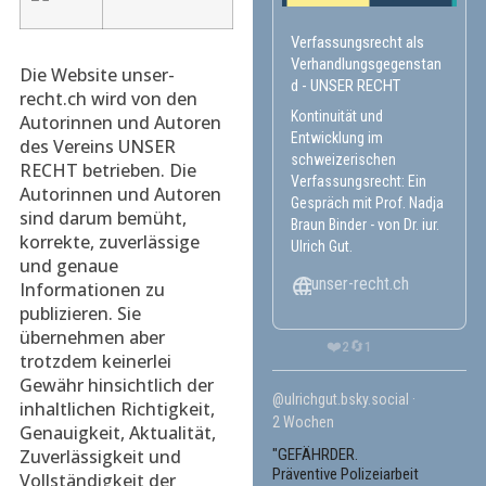
Verfassungsrecht als
Verhandlungsgegenstan
Die Website unser-
d - UNSER RECHT
recht.ch wird von den
Kontinuität und
Autorinnen und Autoren
Entwicklung im
des Vereins UNSER
schweizerischen
RECHT betrieben. Die
Verfassungsrecht: Ein
Autorinnen und Autoren
Gespräch mit Prof. Nadja
sind darum bemüht,
Braun Binder - von Dr. iur.
korrekte, zuverlässige
Ulrich Gut.
und genaue
unser-recht.ch
Informationen zu
publizieren. Sie
übernehmen aber
❤️
🔄
2
1
trotzdem keinerlei
Gewähr hinsichtlich der
@ulrichgut.bsky.social
inhaltlichen Richtigkeit,
2 Wochen
Genauigkeit, Aktualität,
Zuverlässigkeit und
"GEFÄHRDER.
Präventive Polizeiarbeit
Vollständigkeit der