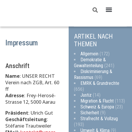
UNSER RECHT
ARTIKEL NACH
Impressum
THEMEN
Allgemein
(172)
Demokratie &
Anschrift
Gewaltenteilung
(241)
Diskriminierung &
Name
: UNSER RECHT
Rassismus
(69)
Verein nach ZGB, Art. 60
EMRK & Grundrechte
ff
(656)
Justiz
(14)
Adresse
: Frey-Herosé-
Migration & Flucht
(113)
Strasse 12, 5000 Aarau
Schweiz & Europa
(23)
Präsident
: Ulrich Gut
Sicherheit
(9)
Strafrecht & Vollzug
Geschäftsleitung
:
(193)
Stéfanie Trautweiler
Umwelt & Klima
(9)