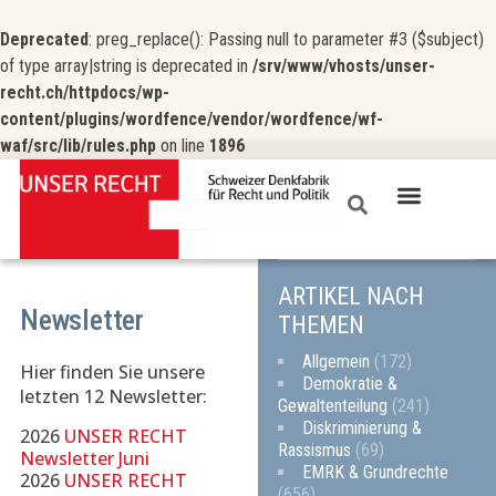
Deprecated
: preg_replace(): Passing null to parameter #3 ($subject)
of type array|string is deprecated in
/srv/www/vhosts/unser-
recht.ch/httpdocs/wp-
content/plugins/wordfence/vendor/wordfence/wf-
waf/src/lib/rules.php
on line
1896
UNSER RECHT
ARTIKEL NACH
Newsletter
THEMEN
Allgemein
(172)
Hier finden Sie unsere
Demokratie &
letzten 12 Newsletter:
Gewaltenteilung
(241)
Diskriminierung &
2026
UNSER RECHT
Rassismus
(69)
Newsletter Juni
EMRK & Grundrechte
2026
UNSER RECHT
(656)