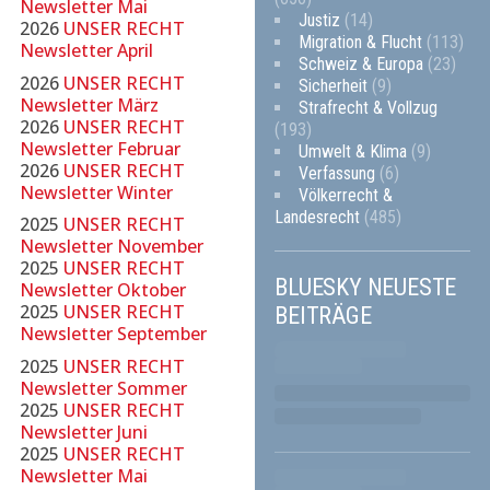
Newsletter Mai
Justiz
(14)
2026
UNSER RECHT
Migration & Flucht
(113)
Newsletter April
Schweiz & Europa
(23)
2026
UNSER RECHT
Sicherheit
(9)
Newsletter März
Strafrecht & Vollzug
2026
UNSER RECHT
(193)
Newsletter Februar
Umwelt & Klima
(9)
2026
UNSER RECHT
Verfassung
(6)
Newsletter Winter
Völkerrecht &
Landesrecht
(485)
2025
UNSER RECHT
Newsletter November
2025
UNSER RECHT
BLUESKY NEUESTE
Newsletter Oktober
2025
UNSER RECHT
BEITRÄGE
Newsletter September
2025
UNSER RECHT
Newsletter Sommer
2025
UNSER RECHT
Newsletter Juni
2025
UNSER RECHT
Newsletter Mai