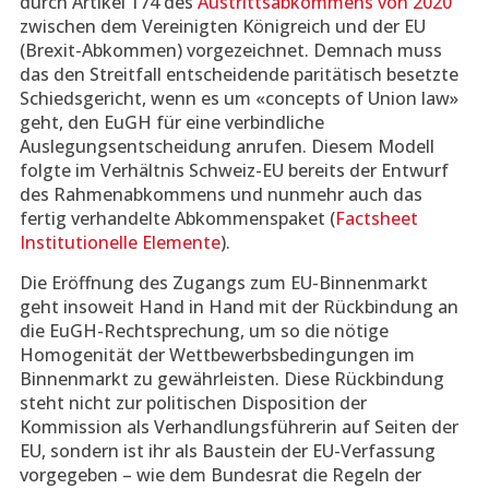
durch Artikel 174 des
Austrittsabkommens von 2020
zwischen dem Vereinigten Königreich und der EU
(Brexit-Abkommen) vorgezeichnet. Demnach muss
das den Streitfall entscheidende paritätisch besetzte
Schiedsgericht, wenn es um «concepts of Union law»
geht, den EuGH für eine verbindliche
Auslegungsentscheidung anrufen. Diesem Modell
folgte im Verhältnis Schweiz-EU bereits der Entwurf
des Rahmenabkommens und nunmehr auch das
fertig verhandelte Abkommenspaket (
Factsheet
Institutionelle Elemente
).
Die Eröffnung des Zugangs zum EU-Binnenmarkt
geht insoweit Hand in Hand mit der Rückbindung an
die EuGH-Rechtsprechung, um so die nötige
Homogenität der Wettbewerbsbedingungen im
Binnenmarkt zu gewährleisten. Diese Rückbindung
steht nicht zur politischen Disposition der
Kommission als Verhandlungsführerin auf Seiten der
EU, sondern ist ihr als Baustein der EU-Verfassung
vorgegeben – wie dem Bundesrat die Regeln der