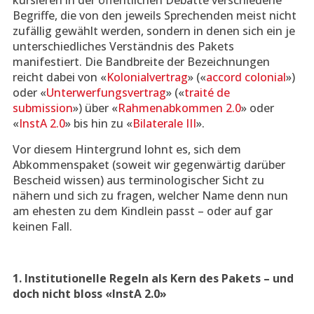
kursieren in der öffentlichen Debatte verschiedene
Begriffe, die von den jeweils Sprechenden meist nicht
zufällig gewählt werden, sondern in denen sich ein je
unterschiedliches Verständnis des Pakets
manifestiert. Die Bandbreite der Bezeichnungen
reicht dabei von «
Kolonialvertrag
» («
accord colonial
»)
oder «
Unterwerfungsvertrag
» («
traité de
submission
») über «
Rahmenabkommen 2.0
» oder
«
InstA 2.0
» bis hin zu «
Bilaterale III
».
Vor diesem Hintergrund lohnt es, sich dem
Abkommenspaket (soweit wir gegenwärtig darüber
Bescheid wissen) aus terminologischer Sicht zu
nähern und sich zu fragen, welcher Name denn nun
am ehesten zu dem Kindlein passt – oder auf gar
keinen Fall.
1. Institutionelle Regeln als Kern des Pakets – und
doch nicht bloss «InstA 2.0»