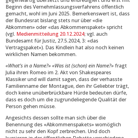
gegenwärtig übersetzt und endredigiert und erst mit
Beginn des Vernehmlassungsverfahrens öffentlich
gemacht, wohl im Juni 2025. Bemerkenswert ist, dass
der Bundesrat bislang stets nur über «die
Abkommen» oder «das Abkommenspaket» spricht
(vgl.
Medienmitteilung 20.12.2024
; vgl. auch
Bundesamt für Justiz, 27.5.2024, 3: «das
Vertragspaket»). Das Kindlein hat also noch keinen
wirklichen Namen bekommen.
«What’s in a Name?»
«Was ist (schon) ein Name?»
fragt
Julia ihren Romeo im 2. Akt von Shakespeares
Klassiker und will damit sagen, dass der verhasste
Familienname der Montague, den ihr Geliebter trägt,
doch keine unüberbrückbare Hürde bedeuten dürfe,
dass es doch um die zugrundeliegende Qualität der
Person gehen müsse.
Angesichts dessen sollte man sich über die
Benennung des «Abkommenspakets» womöglich
nicht zu sehr den Kopf zerbrechen. Und doch