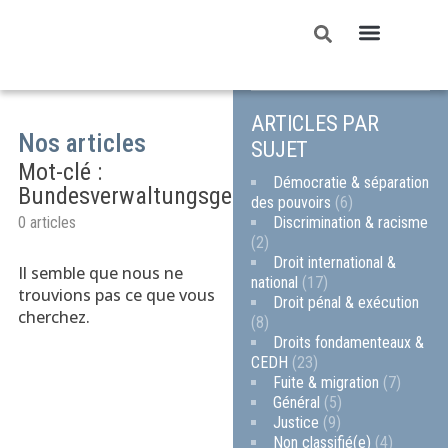
ARTICLES PAR
Nos articles
SUJET
Mot-clé :
Démocratie & séparation
Bundesverwaltungsgericht
des pouvoirs
(6)
Discrimination & racisme
0 articles
(2)
Droit international &
Il semble que nous ne
national
(17)
trouvions pas ce que vous
Droit pénal & exécution
cherchez.
(8)
Droits fondamenteaux &
CEDH
(23)
Fuite & migration
(7)
Général
(5)
Justice
(9)
Non classifié(e)
(4)