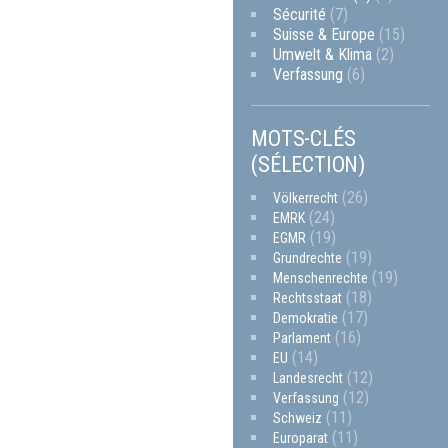
Sécurité
(7)
Suisse & Europe
(15)
Umwelt & Klima
(2)
Verfassung
(6)
MOTS-CLÉS
(SÉLECTION)
(26)
Völkerrecht
(24)
EMRK
(19)
EGMR
(19)
Grundrechte
(19)
Menschenrechte
(18)
Rechtsstaat
(17)
Demokratie
(16)
Parlament
(14)
EU
(12)
Landesrecht
(12)
Verfassung
(11)
Schweiz
(11)
Europarat