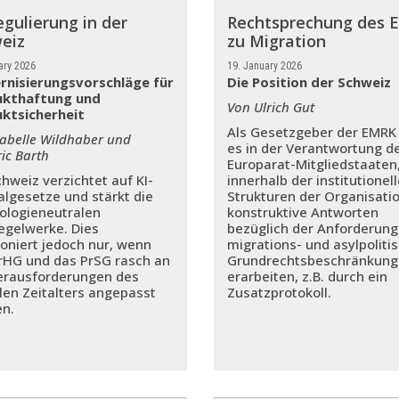
egulierung in der
Rechtsprechung des
eiz
zu Migration
ary 2026
19. January 2026
nisierungsvorschläge für
Die Position der Schweiz
ukthaftung und
Von Ulrich Gut
ktsicherheit
Als Gesetzgeber der EMRK 
sabelle Wildhaber und
es in der Verantwortung d
ic Barth
Europarat-Mitgliedstaaten
chweiz verzichtet auf KI-
innerhalb der institutionel
algesetze und stärkt die
Strukturen der Organisati
ologieneutralen
konstruktive Antworten
egelwerke. Dies
bezüglich der Anforderun
ioniert jedoch nur, wenn
migrations- und asylpoliti
rHG und das PrSG rasch an
Grundrechtsbeschränkung
erausforderungen des
erarbeiten, z.B. durch ein
alen Zeitalters angepasst
Zusatzprotokoll.
n.