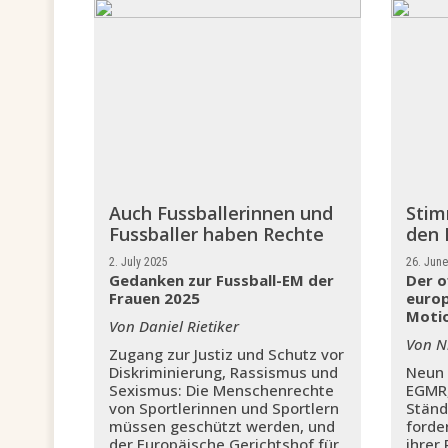
Auch Fussballerinnen und
Sti
Fussballer haben Rechte
den
2. July 2025
26. Jun
Gedanken zur Fussball-EM der
Der o
Frauen 2025
europ
Moti
Von Daniel Rietiker
Von Ni
Zugang zur Justiz und Schutz vor
Diskriminierung, Rassismus und
Neun 
Sexismus: Die Menschenrechte
EGMR,
von Sportlerinnen und Sportlern
Ständ
müssen geschützt werden, und
forde
der Europäische Gerichtshof für
ihrer 