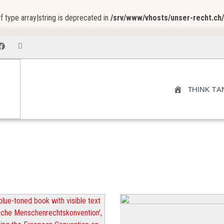
f type array|string is deprecated in
/srv/www/vhosts/unser-recht.ch
THINK TA
NOTRE DROIT