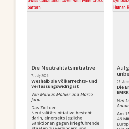
Die Neutralitätsinitiative
Aufg
unb
7. July 2026
Weshalb sie völkerrechts- und
23. Jun
verfassungswidrig ist
Die E
EMRK
Von Markus Mohler und Marco
Jorio
Von Li
Antoi
Das Ziel der
Neutralitätsinitiative besteht
Am 15
darin, einerseits jegliche
46 Mi
Sanktionen gegen kriegführende
Europ
Staaten zu verhindern und
Minis