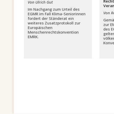
Recht
Von Ulrich Gut
Veran
Im Nachgang zum Urteil des
Von R
EGMR im Fall Klima-Seniorinnen
fordert der Ständerat ein
Gemäs
weiteres Zusatzprotokoll zur
zur EM
Europäischen
des E
Menschenrechtskonvention
gelte
EMRK.
völke
Konve