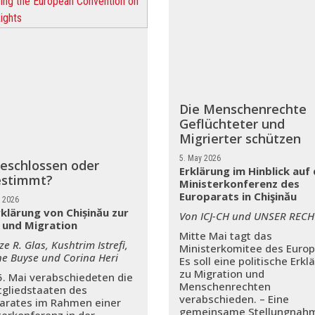
Die Menschenrechte
Geflüchteter und
Migrierter schützen
5. May 2026
eschlossen oder
Erklärung im Hinblick auf 
estimmt?
Ministerkonferenz des
Europarats in Chişinău
e 2026
rklärung von Chișinău zur
Von ICJ-CH und UNSER RECH
 und Migration
Mitte Mai tagt das
ze R. Glas, Kushtrim Istrefi,
Ministerkomitee des Europ
ne Buyse und Corina Heri
Es soll eine politische Erkl
zu Migration und
. Mai verabschiedeten die
Menschenrechten
tgliedstaaten des
verabschieden. – Eine
arates im Rahmen einer
gemeinsame Stellungnah
terkonferenz in der