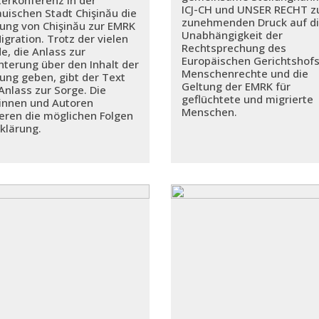
ICJ-CH und UNSER RECHT 
uischen Stadt Chişinău die
zunehmenden Druck auf d
rung von Chişinău zur EMRK
Unabhängigkeit der
igration. Trotz der vielen
Rechtsprechung des
e, die Anlass zur
Europäischen Gerichtshofs
chterung über den Inhalt der
Menschenrechte und die
rung geben, gibt der Text
Geltung der EMRK für
Anlass zur Sorge. Die
geflüchtete und migrierte
innen und Autoren
Menschen.
ieren die möglichen Folgen
rklärung.