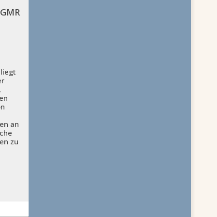
 EGMR
liegt
er
,
len
on
gen an
sche
en zu