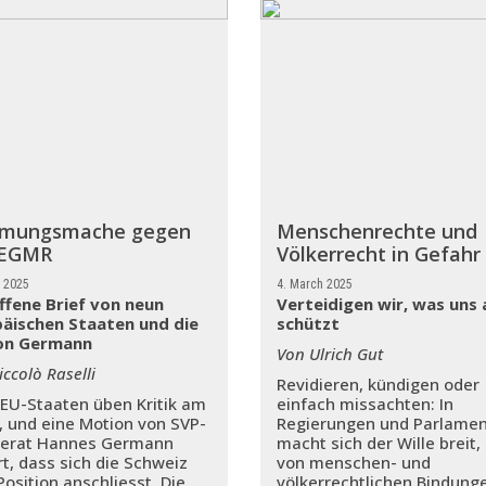
mmungsmache gegen
Menschenrechte und
 EGMR
Völkerrecht in Gefahr
e 2025
4. March 2025
ffene Brief von neun
Verteidigen wir, was uns a
äischen Staaten und die
schützt
on Germann
Von Ulrich Gut
ccolò Raselli
Revidieren, kündigen oder
EU-Staaten üben Kritik am
einfach missachten: In
 und eine Motion von SVP-
Regierungen und Parlame
erat Hannes Germann
macht sich der Wille breit,
rt, dass sich die Schweiz
von menschen- und
Position anschliesst. Die
völkerrechtlichen Bindung