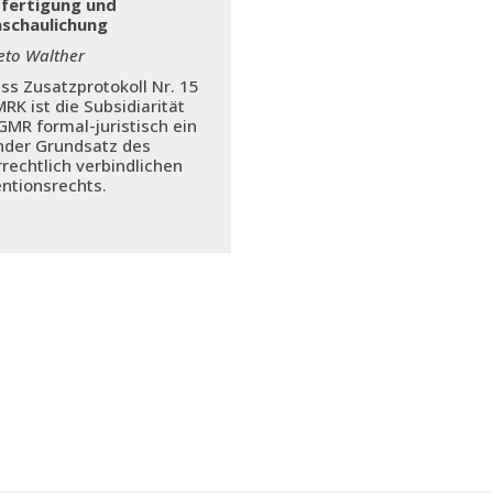
fertigung und
schaulichung
eto Walther
s Zusatzprotokoll Nr. 15
RK ist die Subsidiarität
GMR formal-juristisch ein
nder Grundsatz des
rrechtlich verbindlichen
ntionsrechts.