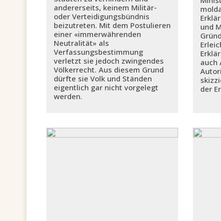
andererseits, keinem Militär-
molda
oder Verteidigungsbündnis
Erklä
beizutreten. Mit dem Postulieren
und M
einer «immerwährenden
Gründ
Neutralität» als
Erlei
Verfassungsbestimmung
Erklä
verletzt sie jedoch zwingendes
auch 
Völkerrecht. Aus diesem Grund
Autor
dürfte sie Volk und Ständen
skizz
eigentlich gar nicht vorgelegt
der E
werden.