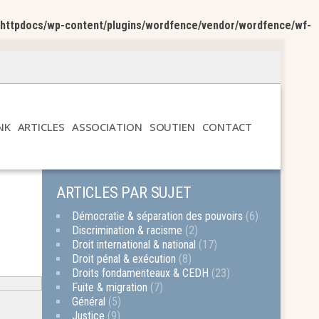
/httpdocs/wp-content/plugins/wordfence/vendor/wordfence/wf-
NK
ARTICLES
ASSOCIATION
SOUTIEN
CONTACT
ARTICLES PAR SUJET
Démocratie & séparation des pouvoirs
(6)
Discrimination & racisme
(2)
Droit international & national
(17)
Droit pénal & exécution
(8)
Droits fondamenteaux & CEDH
(23)
Fuite & migration
(7)
Général
(5)
Justice
(9)