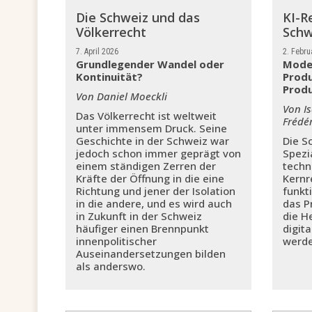
Die Schweiz und das
KI-R
Völkerrecht
Schw
7. April 2026
2. Febru
Grundlegender Wandel oder
Moder
Kontinuität?
Prod
Produ
Von Daniel Moeckli
Von I
Das Völkerrecht ist weltweit
Frédér
unter immensem Druck. Seine
Geschichte in der Schweiz war
Die S
jedoch schon immer geprägt von
Spezi
einem ständigen Zerren der
techn
Kräfte der Öffnung in die eine
Kernr
Richtung und jener der Isolation
funkt
in die andere, und es wird auch
das P
in Zukunft in der Schweiz
die H
häufiger einen Brennpunkt
digit
innenpolitischer
werde
Auseinandersetzungen bilden
als anderswo.