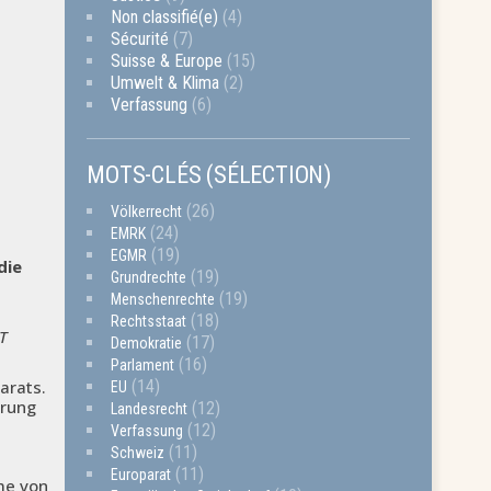
Non classifié(e)
(4)
Sécurité
(7)
Suisse & Europe
(15)
Umwelt & Klima
(2)
Verfassung
(6)
MOTS-CLÉS (SÉLECTION)
(26)
Völkerrecht
(24)
EMRK
(19)
EGMR
die
(19)
Grundrechte
(19)
Menschenrechte
(18)
Rechtsstaat
T
(17)
Demokratie
(16)
Parlament
arats.
(14)
EU
ärung
(12)
Landesrecht
(12)
Verfassung
(11)
Schweiz
(11)
Europarat
me von