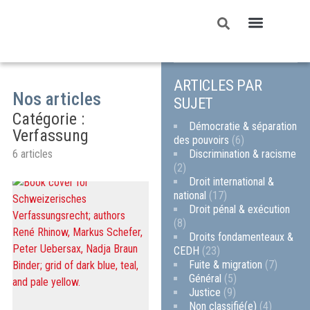
ARTICLES PAR
Nos articles
SUJET
Catégorie :
Démocratie & séparation
Verfassung
des pouvoirs
(6)
Discrimination & racisme
6 articles
(2)
Droit international &
national
(17)
Droit pénal & exécution
(8)
Droits fondamenteaux &
CEDH
(23)
Fuite & migration
(7)
Général
(5)
Justice
(9)
Non classifié(e)
(4)