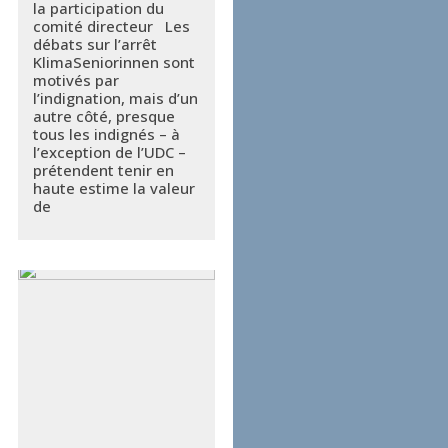
la participation du
comité directeur Les
débats sur l’arrêt
KlimaSeniorinnen sont
motivés par
l’indignation, mais d’un
autre côté, presque
tous les indignés – à
l’exception de l’UDC –
prétendent tenir en
haute estime la valeur
de