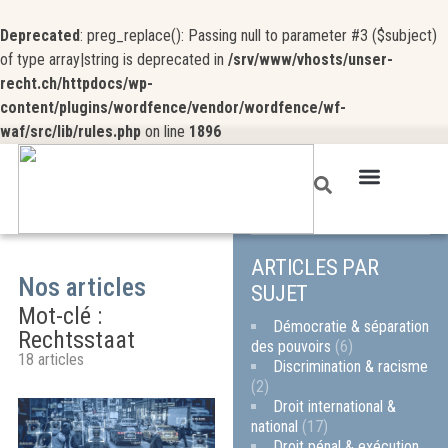
Deprecated
: preg_replace(): Passing null to parameter #3 ($subject)
of type array|string is deprecated in
/srv/www/vhosts/unser-
recht.ch/httpdocs/wp-
content/plugins/wordfence/vendor/wordfence/wf-
waf/src/lib/rules.php
on line
1896
ARTICLES PAR
Nos articles
SUJET
Mot-clé :
Démocratie & séparation
Rechtsstaat
des pouvoirs
(6)
18 articles
Discrimination & racisme
(2)
Droit international &
national
(17)
Droit pénal & exécution