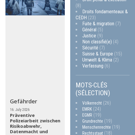
(8)
Droits fondamenteaux &
CEDH
(23)
Fuite & migration
(7)
Général
(5)
Justice
(9)
Non classifié(e)
(4)
Sécurité
(7)
Suisse & Europe
(15)
Umwelt & Klima
(2)
Verfassung
(6)
MOTS-CLÉS
(SÉLECTION)
Gefährder
(26)
Völkerrecht
(24)
EMRK
16. July 2026
(19)
Präventive
EGMR
Polizeiarbeit zwischen
(19)
Grundrechte
Risikoabwehr,
(19)
Menschenrechte
Datenmacht und
(18)
Rechtsstaat