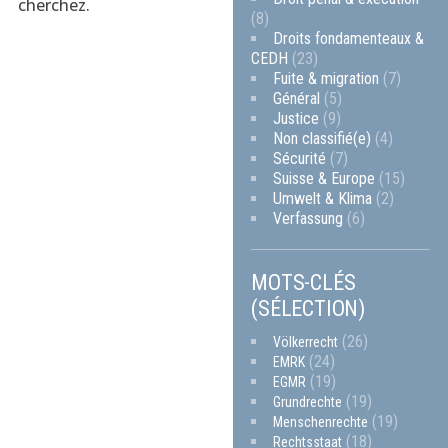
cherchez.
(8)
Droits fondamenteaux &
CEDH
(23)
Fuite & migration
(7)
Général
(5)
Justice
(9)
Non classifié(e)
(4)
Sécurité
(7)
Suisse & Europe
(15)
Umwelt & Klima
(2)
Verfassung
(6)
MOTS-CLÉS
(SÉLECTION)
(26)
Völkerrecht
(24)
EMRK
(19)
EGMR
(19)
Grundrechte
(19)
Menschenrechte
(18)
Rechtsstaat