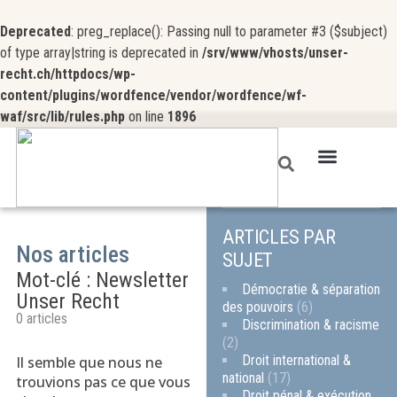
Deprecated
: preg_replace(): Passing null to parameter #3 ($subject)
of type array|string is deprecated in
/srv/www/vhosts/unser-
recht.ch/httpdocs/wp-
content/plugins/wordfence/vendor/wordfence/wf-
waf/src/lib/rules.php
on line
1896
ARTICLES PAR
Nos articles
SUJET
Mot-clé : Newsletter
Démocratie & séparation
Unser Recht
des pouvoirs
(6)
0 articles
Discrimination & racisme
(2)
Droit international &
Il semble que nous ne
national
(17)
trouvions pas ce que vous
Droit pénal & exécution