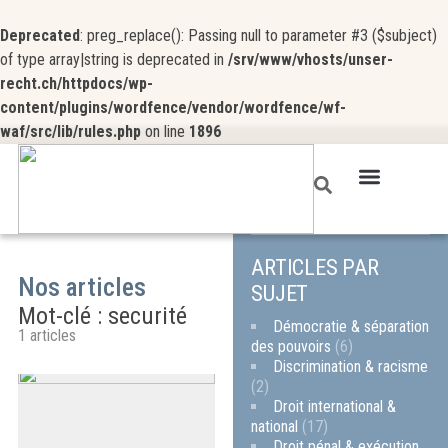
Deprecated
: preg_replace(): Passing null to parameter #3 ($subject)
of type array|string is deprecated in
/srv/www/vhosts/unser-
recht.ch/httpdocs/wp-
content/plugins/wordfence/vendor/wordfence/wf-
waf/src/lib/rules.php
on line
1896
ARTICLES PAR
Nos articles
SUJET
Mot-clé : securité
Démocratie & séparation
1 articles
des pouvoirs
(6)
Discrimination & racisme
(2)
Droit international &
national
(17)
Droit pénal & exécution