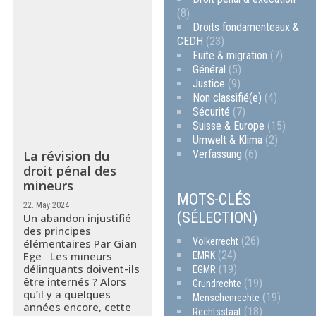
(8)
Droits fondamenteaux &
CEDH
(23)
Fuite & migration
(7)
Général
(5)
Justice
(9)
Non classifié(e)
(4)
Sécurité
(7)
Suisse & Europe
(15)
Umwelt & Klima
(2)
Verfassung
(6)
La révision du
droit pénal des
mineurs
MOTS-CLÉS
22. May 2024
(SÉLECTION)
Un abandon injustifié
des principes
(26)
Völkerrecht
élémentaires Par Gian
(24)
Ege Les mineurs
EMRK
délinquants doivent-ils
(19)
EGMR
être internés ? Alors
(19)
Grundrechte
qu’il y a quelques
(19)
Menschenrechte
années encore, cette
(18)
Rechtsstaat