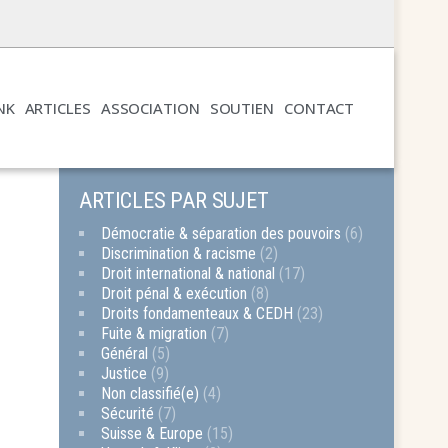
NK
ARTICLES
ASSOCIATION
SOUTIEN
CONTACT
ARTICLES PAR SUJET
Démocratie & séparation des pouvoirs
(6)
Discrimination & racisme
(2)
Droit international & national
(17)
Droit pénal & exécution
(8)
Droits fondamenteaux & CEDH
(23)
Fuite & migration
(7)
Général
(5)
Justice
(9)
Non classifié(e)
(4)
Sécurité
(7)
Suisse & Europe
(15)