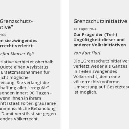
“Grenzschutz-
Grenzschutzinitiative
ative”
13. August 2024
Zur Frage der (Teil-)
2025
Ungültigkeit dieser und
m sie zwingendes
anderer Volksinitiativen
rrecht verletzt
Von Kurt Fluri
tefan Manser-Egli
Die „Grenzschutzinitiative
itiative verbietet oberhalb
verletzt weder als Ganzes
 Quote einen Asylstatus
in Teilen zwingendes
 Ersatzmassnahmen für
Völkerrecht, denn eine
nicht mögliche
völkerrechtskonforme
isung. Sie verlangt die
Umsetzung auf Gesetztes
haffung aller “irregulär”
ist möglich.
enden innert 90 Tagen –
wenn ihnen in ihrem
nftsstaat Folter, grausame
unmenschliche Behandlung
. Damit verstösst sie gegen
endes Völkerrecht.