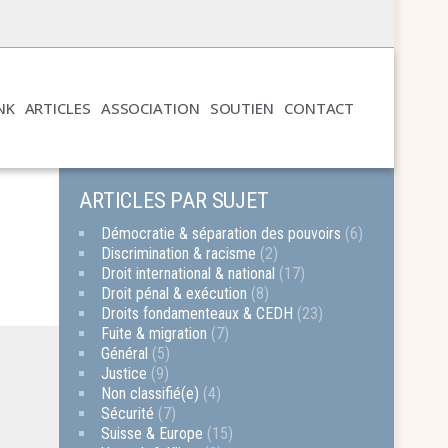
NK
ARTICLES
ASSOCIATION
SOUTIEN
CONTACT
ARTICLES PAR SUJET
Démocratie & séparation des pouvoirs
(6)
Discrimination & racisme
(2)
Droit international & national
(17)
Droit pénal & exécution
(8)
Droits fondamenteaux & CEDH
(23)
Fuite & migration
(7)
Général
(5)
Justice
(9)
Non classifié(e)
(4)
Sécurité
(7)
Suisse & Europe
(15)