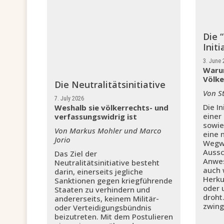
Die 
Initi
3. June 
Waru
Völke
Die Neutralitätsinitiative
Von S
7. July 2026
Die In
Weshalb sie völkerrechts- und
einer
verfassungswidrig ist
sowie
Von Markus Mohler und Marco
eine 
Jorio
Wegwe
Aussc
Das Ziel der
Anwes
Neutralitätsinitiative besteht
auch 
darin, einerseits jegliche
Herku
Sanktionen gegen kriegführende
oder 
Staaten zu verhindern und
droht
andererseits, keinem Militär-
zwing
oder Verteidigungsbündnis
beizutreten. Mit dem Postulieren