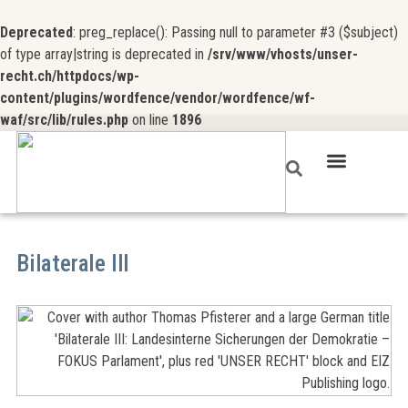
Deprecated
: preg_replace(): Passing null to parameter #3 ($subject)
of type array|string is deprecated in
/srv/www/vhosts/unser-
recht.ch/httpdocs/wp-
content/plugins/wordfence/vendor/wordfence/wf-
waf/src/lib/rules.php
on line
1896
UNSER RECHT
Bilaterale III