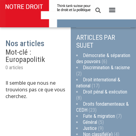
ARTICLES PAR
Nos articles
SUJET
Mot-clé :
Démocratie & séparation
Europapolitik
des pouvoirs
(6)
Discrimination & racisme
0 articles
(2)
Droit international &
Il semble que nous ne
national
(17)
trouvions pas ce que vous
Droit pénal & exécution
cherchez.
(8)
Droits fondamenteaux &
CEDH
(23)
Fuite & migration
(7)
Général
(5)
Justice
(9)
Non classifié(e)
(4)