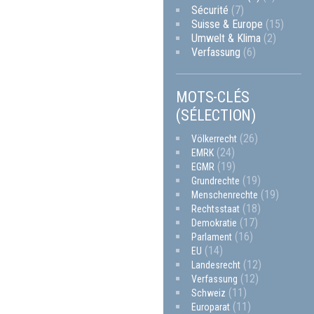
Sécurité
(7)
Suisse & Europe
(15)
Umwelt & Klima
(2)
Verfassung
(6)
MOTS-CLÉS
(SÉLECTION)
(26)
Völkerrecht
(24)
EMRK
(19)
EGMR
(19)
Grundrechte
(19)
Menschenrechte
(18)
Rechtsstaat
(17)
Demokratie
(16)
Parlament
(14)
EU
(12)
Landesrecht
(12)
Verfassung
(11)
Schweiz
(11)
Europarat