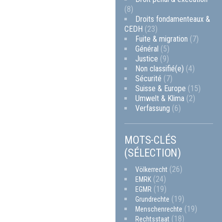
(8)
Droits fondamenteaux &
CEDH
(23)
Fuite & migration
(7)
Général
(5)
Justice
(9)
Non classifié(e)
(4)
Sécurité
(7)
Suisse & Europe
(15)
Umwelt & Klima
(2)
Verfassung
(6)
MOTS-CLÉS
(SÉLECTION)
(26)
Völkerrecht
(24)
EMRK
(19)
EGMR
(19)
Grundrechte
(19)
Menschenrechte
(18)
Rechtsstaat