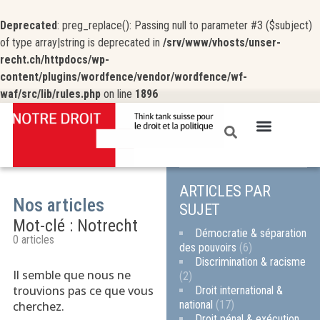
Deprecated
: preg_replace(): Passing null to parameter #3 ($subject)
of type array|string is deprecated in
/srv/www/vhosts/unser-
recht.ch/httpdocs/wp-
content/plugins/wordfence/vendor/wordfence/wf-
waf/src/lib/rules.php
on line
1896
ARTICLES PAR
Nos articles
SUJET
Mot-clé : Notrecht
Démocratie & séparation
0 articles
des pouvoirs
(6)
Discrimination & racisme
Il semble que nous ne
(2)
trouvions pas ce que vous
Droit international &
national
(17)
cherchez.
Droit pénal & exécution