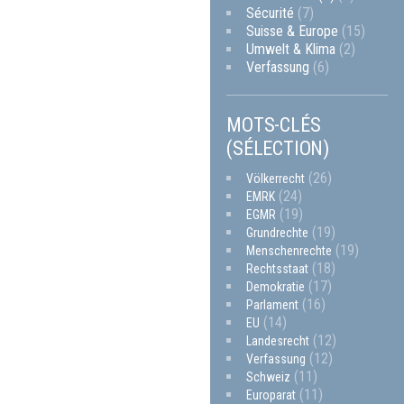
Sécurité
(7)
Suisse & Europe
(15)
Umwelt & Klima
(2)
Verfassung
(6)
MOTS-CLÉS
(SÉLECTION)
(26)
Völkerrecht
(24)
EMRK
(19)
EGMR
(19)
Grundrechte
(19)
Menschenrechte
(18)
Rechtsstaat
(17)
Demokratie
(16)
Parlament
(14)
EU
(12)
Landesrecht
(12)
Verfassung
(11)
Schweiz
(11)
Europarat