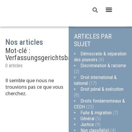
ARTICLES PAR
Nos articles
SUJET
Mot-clé :
Démocratie & séparation
Verfassungsgerichtsbarkeit
des pouvoirs
(6)
Discrimination & racisme
0 articles
(2)
Droit international &
Il semble que nous ne
national
(17)
trouvions pas ce que vous
Droit pénal & exécution
cherchez.
(8)
Droits fondamenteaux &
CEDH
(23)
Fuite & migration
(7)
Général
(5)
Justice
(9)
Non classifié(e)
(4)