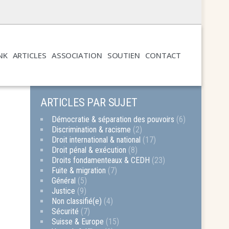
NK
ARTICLES
ASSOCIATION
SOUTIEN
CONTACT
ARTICLES PAR SUJET
Démocratie & séparation des pouvoirs
(6)
Discrimination & racisme
(2)
Droit international & national
(17)
Droit pénal & exécution
(8)
Droits fondamenteaux & CEDH
(23)
Fuite & migration
(7)
Général
(5)
Justice
(9)
Non classifié(e)
(4)
Sécurité
(7)
Suisse & Europe
(15)