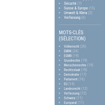
Sécurité
(7)
Suisse & Europe
(15)
Umwelt & Klima
(2)
Verfassung
(6)
MOTS-CLÉS
(SÉLECTION)
(26)
Völkerrecht
(24)
EMRK
(19)
EGMR
(19)
Grundrechte
(19)
Menschenrechte
(18)
Rechtsstaat
(17)
Demokratie
(16)
Parlament
(14)
EU
(12)
Landesrecht
(12)
Verfassung
(11)
Schweiz
(11)
Europarat