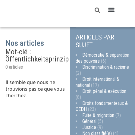
ARTICLES PAR
Nos articles
SUJET
Mot-clé :
Démocratie & séparation
Öffentlichkeitsprinzip
des pouvoirs
(6)
Discrimination & racisme
0 articles
(2)
Droit international &
Il semble que nous ne
national
(17)
trouvions pas ce que vous
Droit pénal & exécution
cherchez.
(8)
Droits fondamenteaux &
CEDH
(23)
Fuite & migration
(7)
Général
(5)
Justice
(9)
Non classifié(e)
(4)