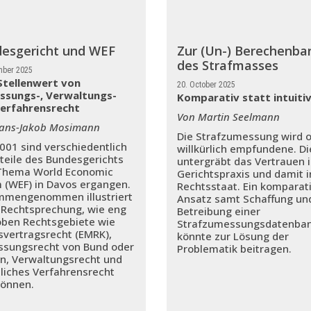
esgericht und WEF
Zur (Un-) Berechenbar
des Strafmasses
mber 2025
tellenwert von
20. October 2025
ssungs-, Verwaltungs-
Komparativ statt intuiti
erfahrensrecht
Von Martin Seelmann
ans-Jakob Mosimann
Die Strafzumessung wird o
2001 sind verschiedentlich
willkürlich empfundene. Di
rteile des Bundesgerichts
untergräbt das Vertrauen i
Thema World Economic
Gerichtspraxis und damit i
 (WEF) in Davos ergangen.
Rechtsstaat. Ein komparat
mengenommen illustriert
Ansatz samt Schaffung un
 Rechtsprechung, wie eng
Betreibung einer
ben Rechtsgebiete wie
Strafzumessungsdatenba
svertragsrecht (EMRK),
könnte zur Lösung der
ssungsrecht von Bund oder
Problematik beitragen.
n, Verwaltungsrecht und
tliches Verfahrensrecht
können.