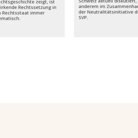
Schweiz aktuell diskutiert,
echtsgeschichte zeigt, ist
anderem im Zusammenhan
irkende Rechtssetzung in
der Neutralitätsinitiative d
 Rechtsstaat immer
SVP.
ematisch.