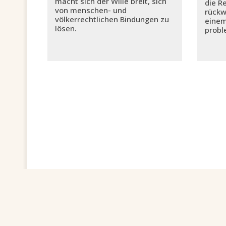
macht sich der Wille breit, sich
die R
von menschen- und
rückw
völkerrechtlichen Bindungen zu
einem
lösen.
probl