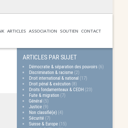
NK
ARTICLES
ASSOCIATION
SOUTIEN
CONTACT
ARTICLES PAR SUJET
Démocratie & séparation des pouvoirs
(6)
Discrimination & racisme
(2)
Droit international & national
(17)
Droit pénal & exécution
(8)
Droits fondamenteaux & CEDH
(23)
Fuite & migration
(7)
Général
(5)
Justice
(9)
Non classifié(e)
(4)
Sécurité
(7)
Suisse & Europe
(15)