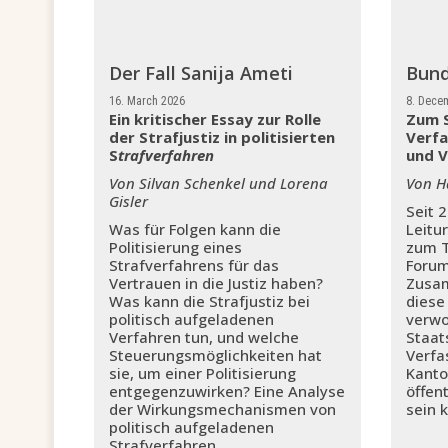
Der Fall Sanija Ameti
Bund
16. March 2026
8. Dece
Ein kritischer Essay zur Rolle
Zum S
der Strafjustiz in politisierten
Verfa
S
trafverfahren
und V
Von Silvan Schenkel und Lorena
Von H
Gisler
Seit 
Was für Folgen kann die
Leitu
Politisierung eines
zum 
Strafverfahrens für das
Forum
Vertrauen in die Justiz haben?
Zusam
Was kann die Strafjustiz bei
diese
politisch aufgeladenen
verwo
Verfahren tun, und welche
Staat
Steuerungsmöglichkeiten hat
Verfa
sie, um einer Politisierung
Kanto
entgegenzuwirken? Eine Analyse
öffen
der Wirkungsmechanismen von
sein 
politisch aufgeladenen
Strafverfahren.