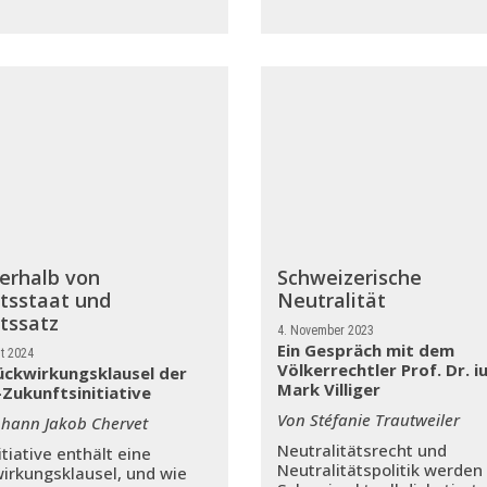
erhalb von
Schweizerische
tsstaat und
Neutralität
tssatz
4. November 2023
Ein Gespräch mit dem
t 2024
Völkerrechtler Prof. Dr. iu
ückwirkungsklausel der
Mark Villiger
Zukunftsinitiative
Von Stéfanie Trautweiler
ohann Jakob Chervet
Neutralitätsrecht und
itiative enthält eine
Neutralitätspolitik werden 
irkungsklausel, und wie