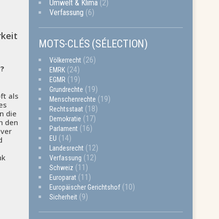
Umwelt & Klima
(2)
Verfassung
(6)
keit
MOTS-CLÉS (SÉLECTION)
(26)
Völkerrecht
v?
(24)
EMRK
(19)
EGMR
(19)
Grundrechte
ft als
(19)
Menschenrechte
es
(18)
Rechtsstaat
n die
(17)
Demokratie
n den
(16)
Parlament
iver
(14)
EU
d
(12)
Landesrecht
nk
(12)
Verfassung
(11)
Schweiz
(11)
Europarat
(10)
Europäischer Gerichtshof
(9)
Sicherheit